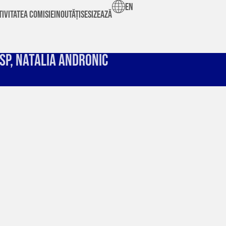
en
tivitatea Comisiei
Noutăți
Sesizează
SP, Natalia Andronic