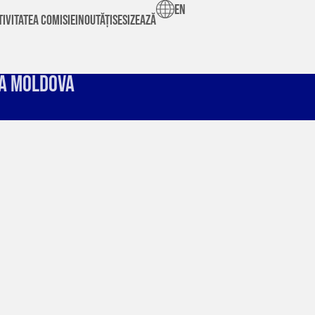
en
tivitatea Comisiei
Noutăți
Sesizează
ea Moldova