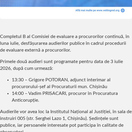
Completul B al Comisiei de evaluare a procurorilor continuă, în
luna iulie, desfășurarea audierilor publice în cadrul procedurii
de evaluare externă a procurorilor.
Primele două audieri sunt programate pentru data de 3 iulie
2026, după cum urmează:
13:30 – Grigore POTORAN, adjunct interimar al
procurorului-șef al Procuraturii mun. Chișinău
14:00 – Vadim PRISACARI, procuror în Procuratura
Anticorupție.
Audierile vor avea loc la Institutul Național al Justiției, în sala de
instruiri 005 (str. Serghei Lazo 1, Chișinău). Ședințele sunt
publice, iar persoanele interesate pot participa în calitate de