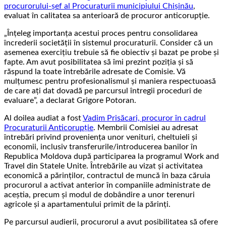
procurorului-șef al Procuraturii municipiului Chișinău
,
evaluat în calitatea sa anterioară de procuror anticorupție.
„Înțeleg importanța acestui proces pentru consolidarea
încrederii societății în sistemul procuraturii. Consider că un
asemenea exercițiu trebuie să fie obiectiv și bazat pe probe și
fapte. Am avut posibilitatea să îmi prezint poziția și să
răspund la toate întrebările adresate de Comisie. Vă
mulțumesc pentru profesionalismul și maniera respectuoasă
de care ați dat dovadă pe parcursul întregii proceduri de
evaluare”, a declarat Grigore Potoran.
Al doilea audiat a fost
Vadim Prisăcari, procuror în cadrul
Procuraturii Anticorupție
. Membrii Comisiei au adresat
întrebări privind proveniența unor venituri, cheltuieli și
economii, inclusiv transferurile/introducerea banilor în
Republica Moldova după participarea la programul Work and
Travel din Statele Unite. Întrebările au vizat și activitatea
economică a părinților, contractul de muncă în baza căruia
procurorul a activat anterior în companiile administrate de
aceștia, precum și modul de dobândire a unor terenuri
agricole și a apartamentului primit de la părinți.
Pe parcursul audierii, procurorul a avut posibilitatea să ofere