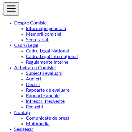
Despre Comisie
Informație generală
Membrii comisiei
Secretariat
Cadru Legal
Cadru Legal Național
Cadru Legal Internațional
Regulamente Interne
Activitatea Comisiei
Subiecții evaluării
Audieri
Decizii
Rapoarte de evaluare
Rapoarte anuale
Întrebări frecvente
Recuzări
Noutăți
Comunicate de presă
Multimedia
Sesizează