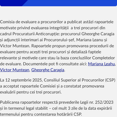
Comisia de evaluare a procurorilor a publicat astăzi rapoartele
motivate privind evaluarea integrității a trei procurori din
cadrul Procuraturii Anticorupție: procurorul Gheorghe Caragia
și adjuncții interimari ai Procurorului-șef, Mariana Leanu și
Victor Muntean. Rapoartele propun promovarea procedurii de
evaluare pentru acești trei procurori și detaliază faptele
relevante și motivele care stau la baza concluziilor Completelor
de evaluare. Documentele pot fi consultate aici:
Mariana Leahu
,
Victor Muntean
,
Gheorghe Caragia
.
La 12 septembrie 2025, Consiliul Superior al Procurorilor (CSP)
a acceptat rapoartele Comisiei și a constatat promovarea
evaluării pentru cei trei procurori.
Publicarea rapoartelor respectă prevederile Legii nr. 252/2023
și în termenul legal stabilit – cel mult 3 zile de la data expirării
termenului pentru contestarea hotărârii CSP.