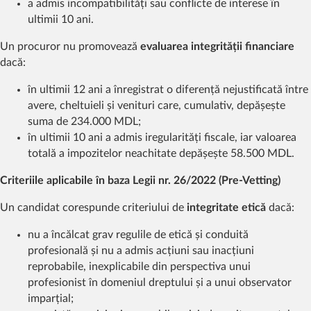
a admis incompatibilități sau conflicte de interese în
ultimii 10 ani.
Un procuror nu promovează
evaluarea integrității financiare
dacă:
în ultimii 12 ani a înregistrat o diferență nejustificată între
avere, cheltuieli și venituri care, cumulativ, depășește
suma de 234.000 MDL;
în ultimii 10 ani a admis iregularități fiscale, iar valoarea
totală a impozitelor neachitate depășește 58.500 MDL.
Criteriile aplicabile în baza Legii nr. 26/2022 (Pre-Vetting)
Un candidat corespunde criteriului de
integritate etică
dacă:
nu a încălcat grav regulile de etică și conduită
profesională și nu a admis acțiuni sau inacțiuni
reprobabile, inexplicabile din perspectiva unui
profesionist în domeniul dreptului și a unui observator
imparțial;