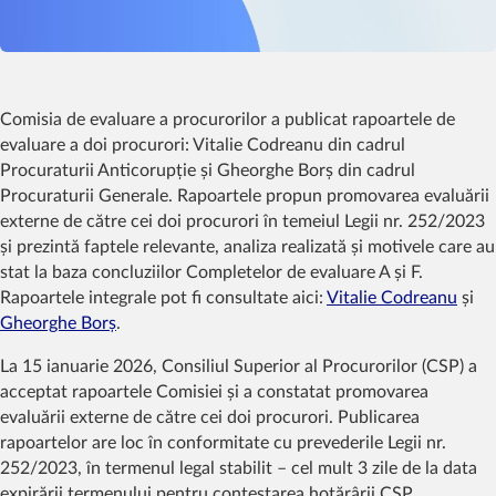
Comisia de evaluare a procurorilor a publicat rapoartele de
evaluare a doi procurori: Vitalie Codreanu din cadrul
Procuraturii Anticorupție și Gheorghe Borș din cadrul
Procuraturii Generale. Rapoartele propun promovarea evaluării
externe de către cei doi procurori în temeiul Legii nr. 252/2023
și prezintă faptele relevante, analiza realizată și motivele care au
stat la baza concluziilor Completelor de evaluare A și F.
Rapoartele integrale pot fi consultate aici:
Vitalie Codreanu
și
Gheorghe Borș
.
La 15 ianuarie 2026, Consiliul Superior al Procurorilor (CSP) a
acceptat rapoartele Comisiei și a constatat promovarea
evaluării externe de către cei doi procurori. Publicarea
rapoartelor are loc în conformitate cu prevederile Legii nr.
252/2023, în termenul legal stabilit – cel mult 3 zile de la data
expirării termenului pentru contestarea hotărârii CSP.